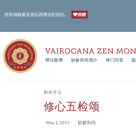
捐赠
所有捐款都支持弘扬佛法的目的。
禪法教學
妙参和尚简介
禅门问答
媒
和尚开示
修心五检颂
妙參和尚
May 1, 2013