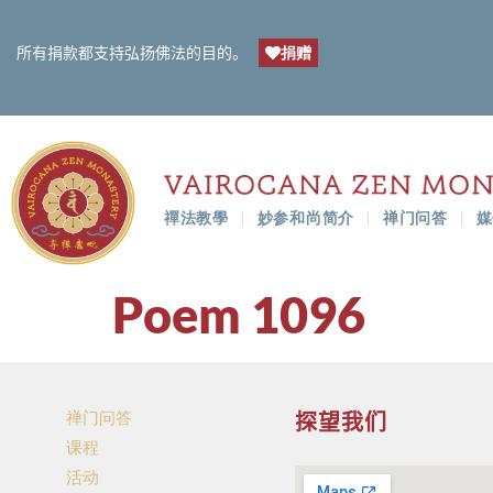
捐赠
所有捐款都支持弘扬佛法的目的。
禪法教學
妙参和尚简介
禅门问答
媒
Poem 1096
禅门问答
探望我们
课程
活动