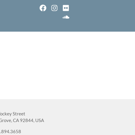
ockey Street
Grove, CA 92844, USA
.894.3658