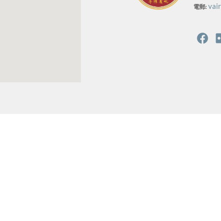
vai
電郵: