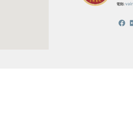
vai
電郵: