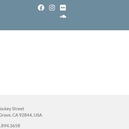
ockey Street
Grove, CA 92844, USA
.894.3658