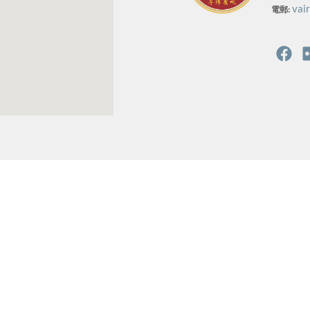
vai
電郵: