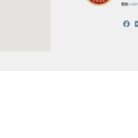
vai
電郵: