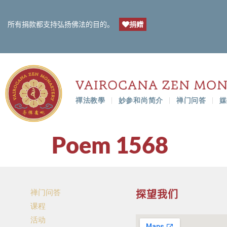
捐赠
所有捐款都支持弘扬佛法的目的。
禪法教學
妙参和尚简介
禅门问答
媒
Poem 1568
禅门问答
探望我们
课程
活动