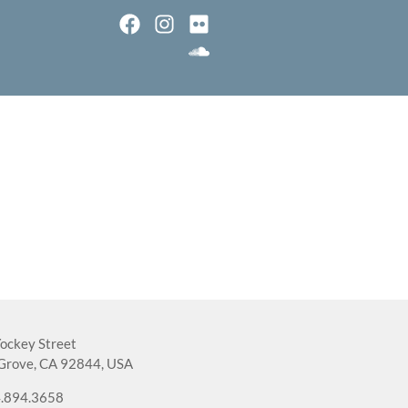
ockey Street
Grove, CA 92844, USA
.894.3658