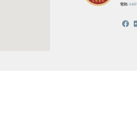
vai
電郵: