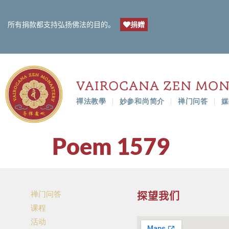
捐赠
所有捐款都支持弘扬佛法的目的。
禪法教學
妙参和尚简介
禅门问答
媒
Poem 1579
禅门问答
探望我们
课程
活动