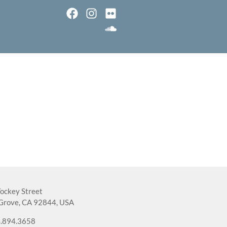
ockey Street
Grove, CA 92844, USA
.894.3658