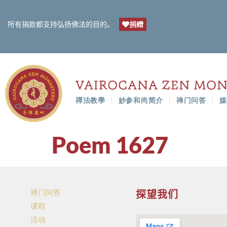
捐赠
所有捐款都支持弘扬佛法的目的。
禪法教學
妙参和尚简介
禅门问答
媒
Poem 1627
禅门问答
探望我们
课程
活动