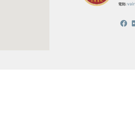
vai
電郵: