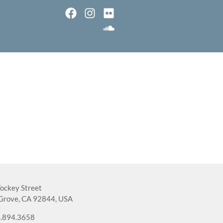
ockey Street
Grove, CA 92844, USA
.894.3658