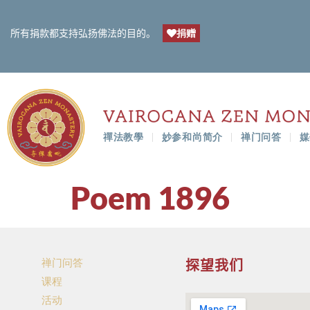
捐赠
所有捐款都支持弘扬佛法的目的。
禪法教學
妙参和尚简介
禅门问答
媒
Poem 1896
禅门问答
探望我们
课程
活动