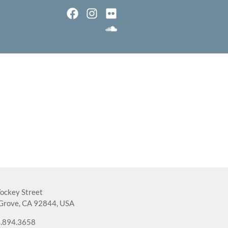
ockey Street
Grove, CA 92844, USA
.894.3658