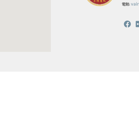
vai
電郵: