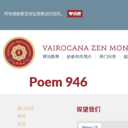
捐赠
所有捐款都支持弘扬佛法的目的。
禪法教學
妙参和尚简介
禅门问答
媒
Poem 946
禅门问答
探望我们
课程
活动