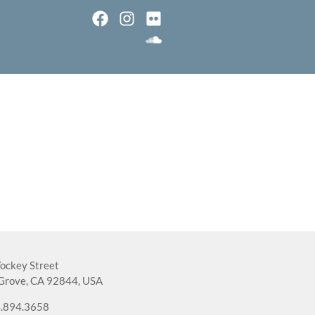
ockey Street
Grove, CA 92844, USA
.894.3658