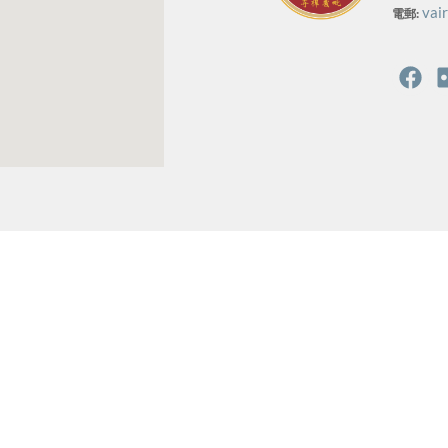
vai
電郵: