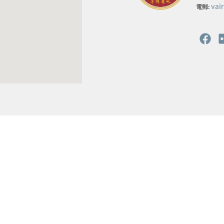
vai
電郵: