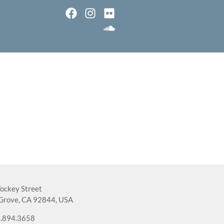
ockey Street
Grove, CA 92844, USA
.894.3658