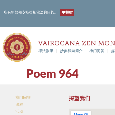
捐赠
所有捐款都支持弘扬佛法的目的。
禪法教學
妙参和尚简介
禅门问答
媒
Poem 964
禅门问答
探望我们
课程
活动