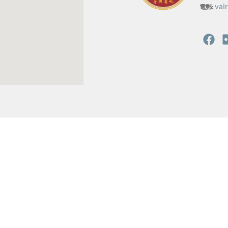
vai
電郵: