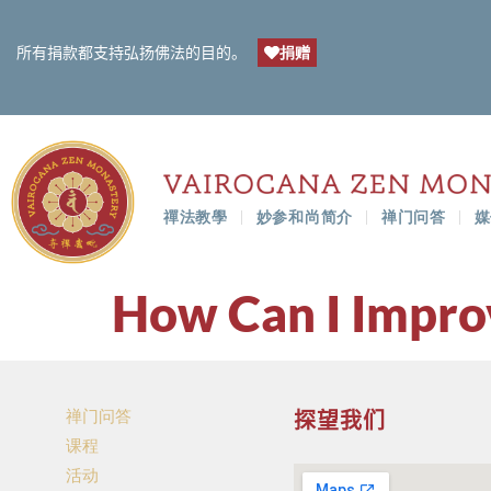
捐赠
所有捐款都支持弘扬佛法的目的。
禪法教學
妙参和尚简介
禅门问答
媒
How Can I Impro
禅门问答
探望我们
课程
活动