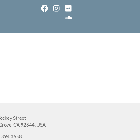
ockey Street
Grove, CA 92844, USA
.894.3658